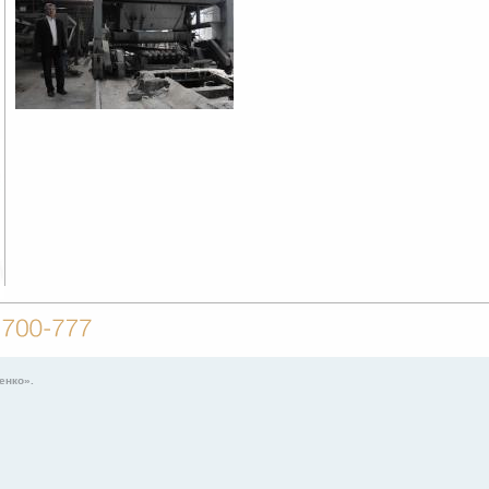
енко».